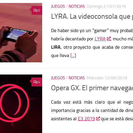
JUEGOS
/
NOTICIAS
Domingo 21/07/2019
0
LYRA. La videoconsola que 
De haber sido yo un “gamer” muy proba
habría decantado por
LYRA
, mucho má
LIRA
, otro proyecto que acaba de conse
que lleva
[...]
JUEGOS
/
NOTICIAS
Miércoles 12/06/2019
4
Opera GX. El primer navegad
Cada vez está más claro que el nego
importancia gracias a la cantidad de din
asistentes al
E3 2019
que se está des