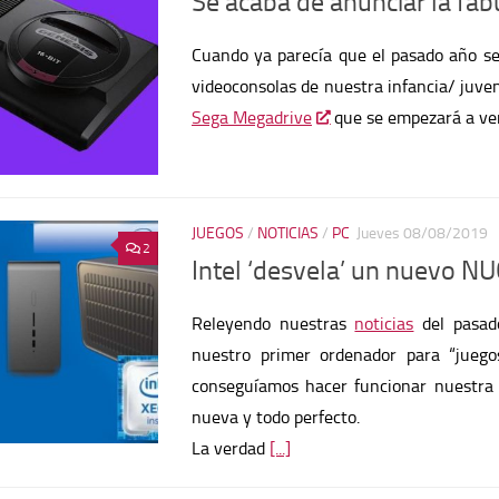
Se acaba de anunciar la fa
Cuando ya parecía que el pasado año se
videoconsolas de nuestra infancia/ juve
Sega Megadrive
que se empezará a ve
JUEGOS
/
NOTICIAS
/
PC
Jueves 08/08/2019
2
Intel ‘desvela’ un nuevo NU
Releyendo nuestras
noticias
del pasad
nuestro primer ordenador para “juego
conseguíamos hacer funcionar nuestra 
nueva y todo perfecto.
La verdad
[...]