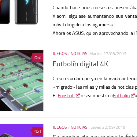
Cuando hace unos meses os presentáb
Xiaomi siguiese aumentando sus venta
móvil dirigido a los «gamers».
Ahora es ASUS, quien aprovechando la IF
JUEGOS
/
NOTICIAS
Martes 27/08/2019
0
Futbolín digital 4K
Creo recordar que ya en la «vida anteri
«migrado» las miles y miles de noticias
El
Foosball
o sea nuestro «
Futbolín
»
JUEGOS
/
NOTICIAS
Jueves 22/08/2019
1