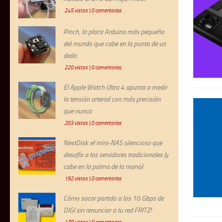
245 vistas
|
0 comentarios
Pinch, la placa Arduino más pequeña
del mundo que cabe en la punta de un
dedo
220 vistas
|
0 comentarios
El Apple Watch Ultra 4 apunta a medir
la tensión arterial con más precisión
que nunca
203 vistas
|
0 comentarios
NestDisk: el mini-NAS silencioso que
desafía a los servidores tradicionales (y
cabe en la palma de la mano)
192 vistas
|
0 comentarios
Cómo sacar partido a los 10 Gbps de
DIGI sin renunciar a tu red FRITZ!