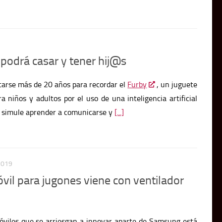
podrá casar y tener hij@s
arse más de 20 años para recordar el
Furby
, un juguete
 niños y adultos por el uso de una inteligencia artificial
 simule aprender a comunicarse y
[...]
2019
vil para jugones viene con ventilador
viles que se arriesgan a innovar aparte de Samsung está