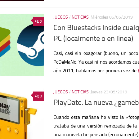
JUEGOS
/
NOTICIAS
Miércoles 05/06/2019
0
Con Bluestacks Inside cualq
PC (localmente o en línea)
Casi, casi sin exagerar (bueno, un poco
PcDeMaNo. Ya casi ni nos acordamos cua
año 2011, hablamos por primera vez de
JUEGOS
/
NOTICIAS
Jueves 23/05/2019
8
PlayDate. La nueva ¿gameb
Cuando esta mañana he visto la «fotog
trataba de una versión remozada de l
una manivela he pensado (erronamente)