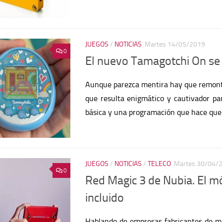
JUEGOS
/
NOTICIAS
Martes 14/05/2019
0
El nuevo Tamagotchi On se 
Aunque parezca mentira hay que remont
que resulta enigmático y cautivador para
básica y una programación que hace que
JUEGOS
/
NOTICIAS
/
TELECO
Martes 30/04/
0
Red Magic 3 de Nubia. El mó
incluido
Hablando de empresas fabricantes de mó