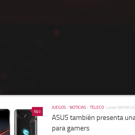
JUEGOS
/
NOTICIAS
/
TELECO
Lunes 09/09/2
0
ASUS también presenta una
para gamers