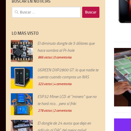
BUSCAR EN NOTICIAS
Buscar:
LO MAS VISTO
El diminuto dongle de 5 dólares que
hace sombra al Pi-hole
866 vistas
|
0 comentarios
UGREEN DXP2800 GT: lo que nadie te
cuenta cuando compras un NAS
323 vistas
|
4 comentarios
ESP32 Miner LCD: el “minero” que no
te hará rico… pero sí friki
278 vistas
|
2 comentarios
El dongle de 24 euros que deja en
ridículo al DAC del mejor móvil