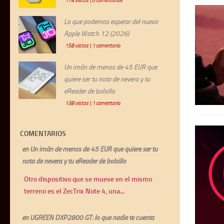
178 vistas
|
0 comentarios
Lo que podemos esperar del nuevo
Apple Watch 12 (2026)
158 vistas
|
1 comentario
Un imán de menos de 45 EUR que
quiere ser tu nota de nevera y tu
eReader de bolsillo
138 vistas
|
1 comentario
COMENTARIOS
en
Un imán de menos de 45 EUR que quiere ser tu
nota de nevera y tu eReader de bolsillo
Otro dispositivo que se mueve en el mismo
terreno es el ZecTrix Note 4, una...
en
UGREEN DXP2800 GT: lo que nadie te cuenta