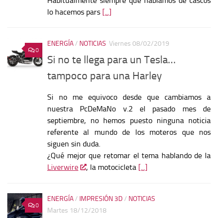
Habitualmente siempre que hablamos de cascos
lo hacemos pars
[...]
ENERGÍA
/
NOTICIAS
Viernes 08/02/2019
0
Si no te llega para un Tesla…
tampoco para una Harley
Si no me equivoco desde que cambiamos a
nuestra PcDeMaNo v.2 el pasado mes de
septiembre, no hemos puesto ninguna noticia
referente al mundo de los moteros que nos
siguen sin duda.
¿Qué mejor que retomar el tema hablando de la
Liverwire
, la motocicleta
[...]
ENERGÍA
/
IMPRESIÓN 3D
/
NOTICIAS
0
Martes 18/12/2018