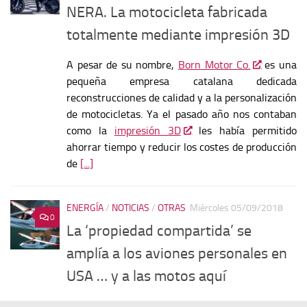
NERA. La motocicleta fabricada
totalmente mediante impresión 3D
A pesar de su nombre,
Born Motor Co.
es una
pequeña empresa catalana dedicada
reconstrucciones de calidad y a la personalización
de motocicletas. Ya el pasado año nos contaban
como la
impresión 3D
les había permitido
ahorrar tiempo y reducir los costes de producción
de
[...]
ENERGÍA
/
NOTICIAS
/
OTRAS
Miércoles 05/09/2018
0
La ‘propiedad compartida’ se
amplía a los aviones personales en
USA … y a las motos aquí
No acaban de sorprendernos las capacidades de