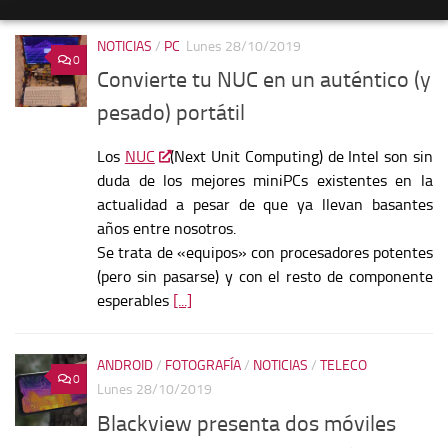
NOTICIAS
/
PC
Lunes 28/10/2019
0
Convierte tu NUC en un auténtico (y
pesado) portátil
Los
NUC
(Next Unit Computing) de Intel son sin
duda de los mejores miniPCs existentes en la
actualidad a pesar de que ya llevan basantes
años entre nosotros.
Se trata de «equipos» con procesadores potentes
(pero sin pasarse) y con el resto de componente
esperables
[...]
ANDROID
/
FOTOGRAFÍA
/
NOTICIAS
/
TELECO
0
Lunes 28/10/2019
Blackview presenta dos móviles