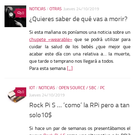
NOTICIAS
/
OTRAS
Jueves 24/10/2019
0
¿Quieres saber de qué vas a morir?
Si esta mañana os poníamos una noticia sobre un
chupete «wearable»
que se podrá utilizar para
cuidar la salud de los bebés ¿que mejor que
acabar este día con una relativa a… la muerte,
que tarde o temprano nos llegará a todos.
Para esta semana
[...]
IOT
/
NOTICIAS
/
OPEN SOURCE / SBC
/
PC
0
Jueves 24/10/2019
Rock Pi S … ‘como’ la RPi pero a tan
solo10$
Si hace un par de semanas os presentábamos el