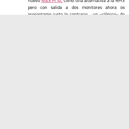
nuevo
Rock Pi 4C
como una alternativa a la RPi3
pero con salida a dos monitores ahora os
presentamo justo lo contrario… un «clónico» de
la RPi pero sin salida alguna de vídeo.
En efecto, el
[...]
«
Primera
«
...
669
670
671
672
673
...
»
»