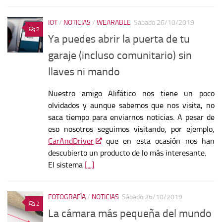
IOT
/
NOTICIAS
/
WEARABLE
Sábado 26/10/2019
2
Ya puedes abrir la puerta de tu
garaje (incluso comunitario) sin
llaves ni mando
Nuestro amigo Alifático nos tiene un poco
olvidados y aunque sabemos que nos visita, no
saca tiempo para enviarnos noticias. A pesar de
eso nosotros seguimos visitando, por ejemplo,
CarAndDriver
que en esta ocasión nos han
descubierto un producto de lo más interesante.
El sistema
[...]
FOTOGRAFÍA
/
NOTICIAS
Sábado 26/10/2019
2
La cámara más pequeña del mundo