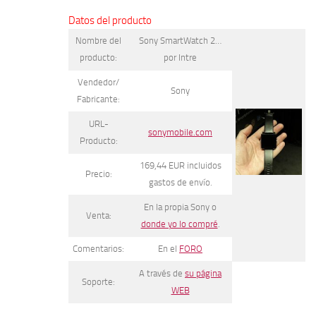
Datos del producto
Nombre del
Sony SmartWatch 2…
producto:
por Intre
Vendedor/
Sony
Fabricante:
URL-
sonymobile.com
Producto:
169,44 EUR incluidos
Precio:
gastos de envío.
En la propia Sony o
Venta:
donde yo lo compré
.
Comentarios:
En el
FORO
A través de
su página
Soporte:
WEB