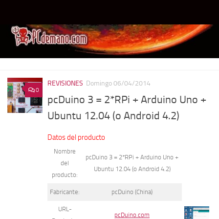
Debajo del contenido
REVISIONES
Domingo 06/04/2014
0
pcDuino 3 = 2*RPi + Arduino Uno +
Ubuntu 12.04 (o Android 4.2)
Datos del producto
Nombre
pcDuino 3 = 2*RPi + Arduino Uno +
del
Ubuntu 12.04 (o Android 4.2)
producto:
Fabricante:
pcDuino (China)
URL-
pcDuino.com