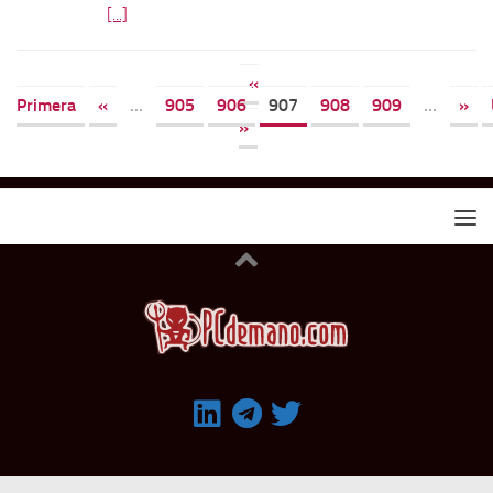
[...]
«
Primera
«
...
905
906
907
908
909
...
»
»