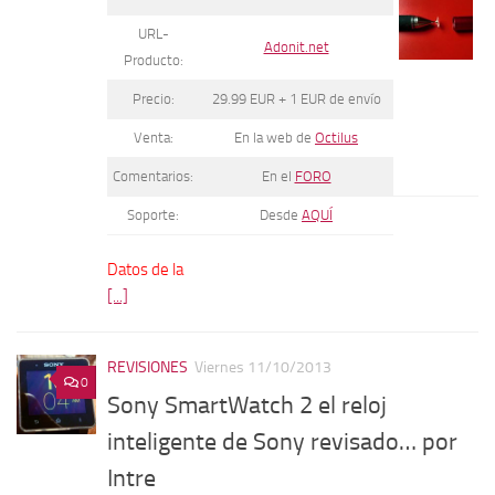
URL-
Adonit.net
Producto:
Precio:
29.99 EUR + 1 EUR de envío
Venta:
En la web de
Octilus
Comentarios:
En el
FORO
Soporte:
Desde
AQUÍ
Datos de la
[...]
REVISIONES
Viernes 11/10/2013
0
Sony SmartWatch 2 el reloj
inteligente de Sony revisado… por
Intre