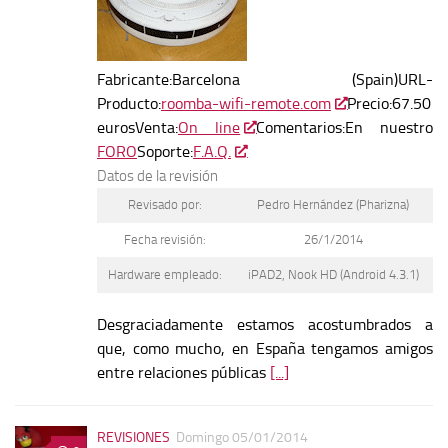
Fabricante:Barcelona (Spain)URL-
Producto:
roomba-wifi-remote.com
Precio:67.50
eurosVenta:
On line
Comentarios:En nuestro
FORO
Soporte:
F.A.Q.
Datos de la revisión
Revisado por:
Pedro Hernández (Pharizna)
Fecha revisión:
26/1/2014
Hardware empleado:
iPAD2, Nook HD (Android 4.3.1)
Desgraciadamente estamos acostumbrados a
que, como mucho, en España tengamos amigos
entre relaciones públicas
[...]
REVISIONES
Domingo 05/01/2014