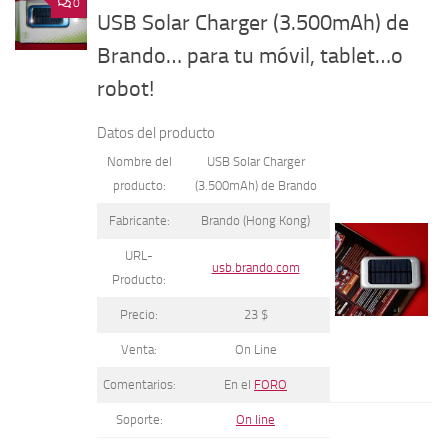
0
USB Solar Charger (3.500mAh) de
Brando… para tu móvil, tablet…o
robot!
Datos del producto
Nombre del
USB Solar Charger
producto:
(3.500mAh) de Brando
Fabricante:
Brando (Hong Kong)
URL-
usb.brando.com
Producto:
Precio:
23 $
Venta:
On Line
Comentarios:
En el
FORO
Soporte:
On line