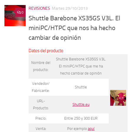
REVISIONES
Martes 29/10/2013
0
Shuttle Barebone XS35GS V3L. El
miniPC/HTPC que nos ha hecho
cambiar de opinión
Datos del producto
Shuttle Barebone XS35GS V3L.
Nombre del
El miniPC/HTPC que me ha
producto:
hecho cambiar de opinión
Vendedor/
Shuttle
Fabricante:
URL-
Shuttle.eu
Producto:
Precio:
Entre 250 y 300 EUR
Venta:
Por ejemplo
aquí