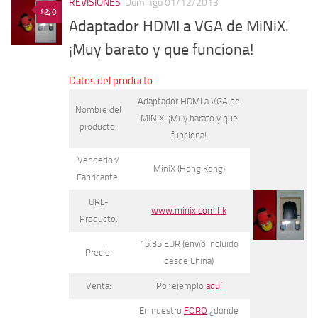
REVISIONES
Domingo 01/12/2013
0
Adaptador HDMI a VGA de MiNiX.
¡Muy barato y que funciona!
Datos del producto
Adaptador HDMI a VGA de
Nombre del
MiNiX. ¡Muy barato y que
producto:
funciona!
Vendedor/
MiniX (Hong Kong)
Fabricante:
URL-
www.minix.com.hk
Producto:
15.35 EUR (envío incluido
Precio:
desde China)
Venta:
Por ejemplo
aquí
En nuestro
FORO
¿donde