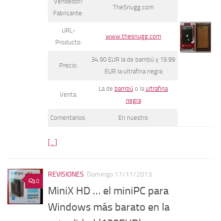
Vendedor/
TheSnugg.com
Fabricante:
URL-
www.thesnugg.com
Producto:
34.90 EUR la de bambú y 19.99
Precio:
EUR la ultrafina negra
La de
bambú
o la
ultrafina
Venta:
negra
Comentarios:
En nuestro
[...]
REVISIONES
Domingo 17/11/2013
0
MiniX HD … el miniPC para
Windows más barato en la