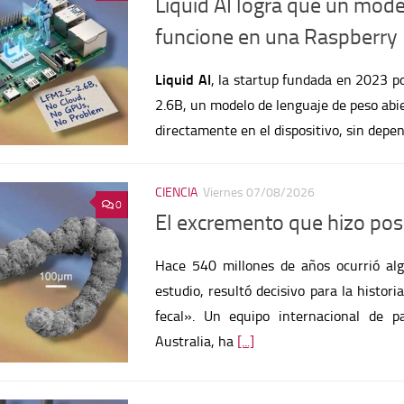
funcione en una Raspberry 
Liquid AI
, la startup fundada en 2023 p
2.6B, un modelo de lenguaje de peso abie
directamente en el dispositivo, sin depen
CIENCIA
Viernes 07/08/2026
0
El excremento que hizo posi
Hace 540 millones de años ocurrió al
estudio, resultó decisivo para la histor
fecal». Un equipo internacional de pa
Australia, ha
[...]
HACKERS
/
INTERNET
Jueves 06/08/2026
0
Routers Zbtlink: la puerta t