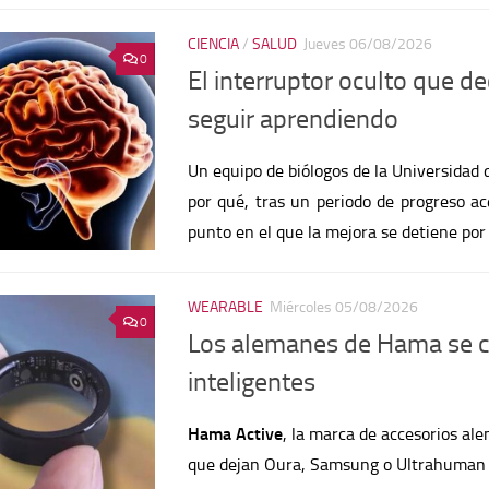
CIENCIA
/
SALUD
Jueves 06/08/2026
0
El interruptor oculto que d
seguir aprendiendo
Un equipo de biólogos de la Universidad 
por qué, tras un periodo de progreso a
punto en el que la mejora se detiene po
WEARABLE
Miércoles 05/08/2026
0
Los alemanes de Hama se cu
inteligentes
Hama Active
, la marca de accesorios ale
que dejan Oura, Samsung o Ultrahuman en
Ring One
llega a 129 euros, sin cuotas d