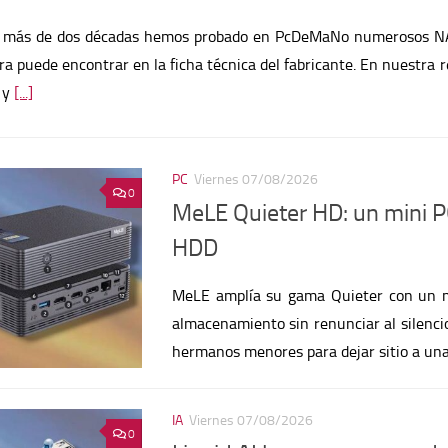
dad más dentro del creciente número de dispositivos relaciona
 permitir a cualquiera experimentar
[...]
PC
Viernes 07/08/2026
0
MeLE Quieter HD: un mini PC
HDD
MeLE amplía su gama Quieter con un m
almacenamiento sin renunciar al silencio
hermanos menores para dejar sitio a un
IA
Viernes 07/08/2026
0
Liquid AI logra que un mod