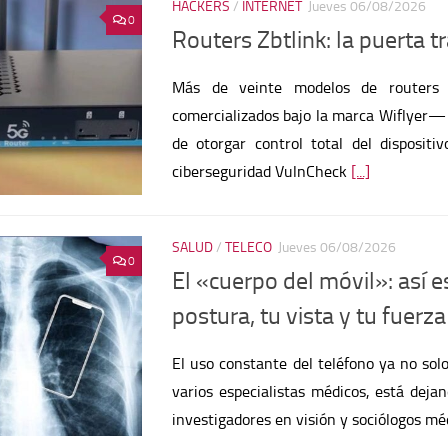
Más de veinte modelos de routers 
comercializados bajo la marca Wiflyer—
de otorgar control total del disposit
ciberseguridad VulnCheck
[...]
SALUD
/
TELECO
Jueves 06/08/2026
0
El «cuerpo del móvil»: así
postura, tu vista y tu fuerza
El uso constante del teléfono ya no sol
varios especialistas médicos, está deja
investigadores en visión y sociólogos mé