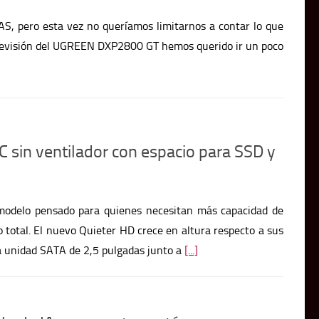
dos con
Bitcoin
. Una pequeña placa con pantalla TFT que
se ha c
la esta
 sin ventilador con espacio para SSD y
odelo pensado para quienes necesitan más capacidad de
 total. El nuevo Quieter HD crece en altura respecto a sus
a unidad SATA de 2,5 pulgadas junto a
[...]
elo de IA con agentes autónomos