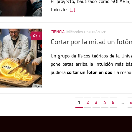
CIENCIA
Miércoles 05/08/2026
0
Cortar por la mitad un fotó
Un grupo de físicos teóricos de la Uni
pone patas arriba la intuición más bás
pudiera
cortar un fotón en dos
. La resp
1
2
3
4
5
...
Privacidad