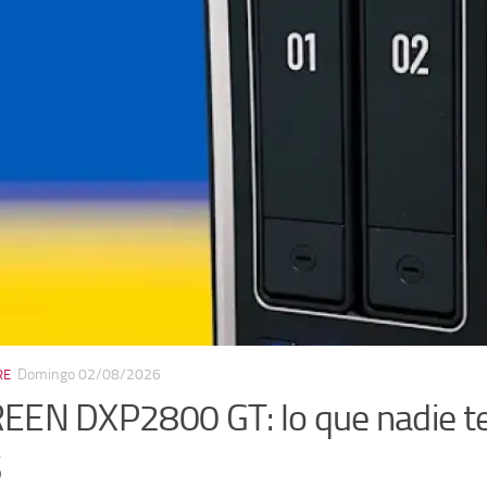
Lunes 13/07/2026
RE
2 Miner LCD: el “minero” que no te
nuestros amigos de Elecrow lanzaron su
ESP32 Miner LCD
(