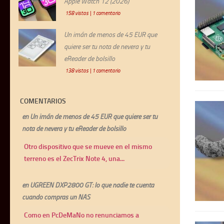
Apple Watch 12 (2026)
158 vistas
|
1 comentario
Un imán de menos de 45 EUR que
quiere ser tu nota de nevera y tu
eReader de bolsillo
138 vistas
|
1 comentario
COMENTARIOS
en
Un imán de menos de 45 EUR que quiere ser tu
nota de nevera y tu eReader de bolsillo
Otro dispositivo que se mueve en el mismo
terreno es el ZecTrix Note 4, una...
en
UGREEN DXP2800 GT: lo que nadie te cuenta
cuando compras un NAS
Como en PcDeMaNo no renunciamos a