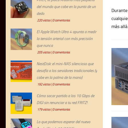
curiosi
del mundo que cabe en la punta de un
pero esta vez no queríamos limitarnos a contar lo que
prometía
dedo
 revisión del UGREEN DXP2800 GT hemos querido ir un poco
220 vistas
|
0 comentarios
El Apple Watch Ultra 4 apunta a medir
la tensión arterial con más precisión
que nunca
205 vistas
|
0 comentarios
NestDisk: el mini-NAS silencioso que
desafía a los servidores tradicionales (y
cabe en la palma de la mano)
192 vistas
|
0 comentarios
Cómo sacar partido a los 10 Gbps de
DIGI sin renunciar a tu red FRITZ!
179 vistas
|
0 comentarios
Lo que podemos esperar del nuevo