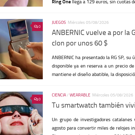
JUEGOS
Miércoles 05/08/2026
0
ANBERNIC vuelve a por la 
clon por unos 60 $
ANBERNIC ha presentado la RG SP, su úl
disponible ya en reserva a un precio de 
mantiene el diseño abatible, la disposici
CIENCIA
/
WEARABLE
Miércoles 05/08/2026
0
Tu smartwatch también vivir
Un grupo de investigadores catalanes v
agosto para convertir miles de relojes i
El proyecto, bautizado como SOLARIS, r
todos los
[...]