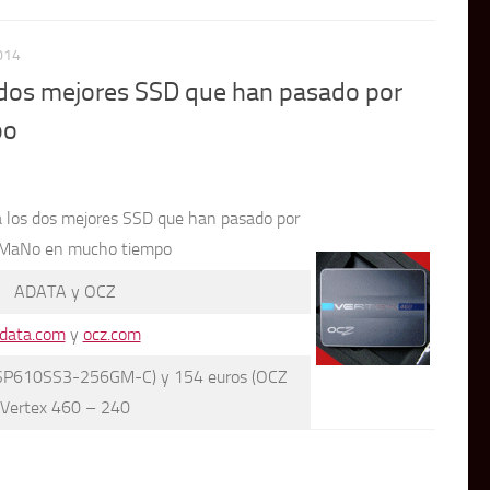
014
 dos mejores SSD que han pasado por
po
 los dos mejores SSD que han pasado por
MaNo en mucho tiempo
ADATA y OCZ
data.com
y
ocz.com
SP610SS3-256GM-C) y 154 euros (OCZ
Vertex 460 – 240