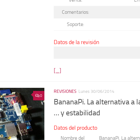
Comentarios:
Soporte:
Datos de la revisión
[...]
REVISIONES
Lunes 30/06/2014
0
BananaPi. La alternativa a 
… y estabilidad
Datos del producto
Nombre del
BananaPi. La altern