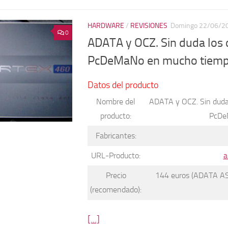
HARDWARE
/
REVISIONES
Domingo 22/06/2
0
ADATA y OCZ. Sin duda los
PcDeMaNo en mucho tiem
Datos del producto
Nombre del
ADATA y OCZ. Sin duda
producto:
PcDe
Fabricantes:
URL-Producto:
a
Precio
144 euros (ADATA A
(recomendado):
[...]