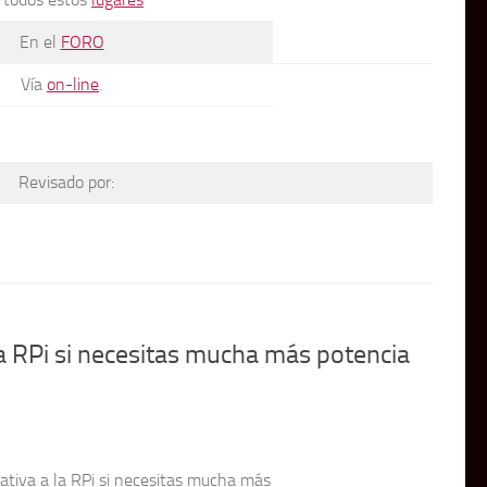
En el
FORO
Vía
on-line
.
Revisado por:
la RPi si necesitas mucha más potencia
ativa a la RPi si necesitas mucha más