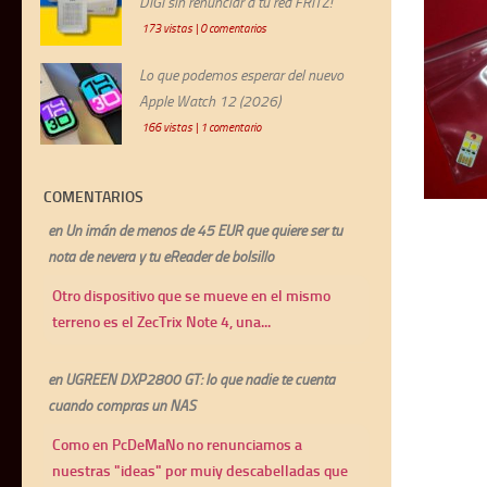
DIGI sin renunciar a tu red FRITZ!
173 vistas
|
0 comentarios
Lo que podemos esperar del nuevo
Apple Watch 12 (2026)
166 vistas
|
1 comentario
COMENTARIOS
en
Un imán de menos de 45 EUR que quiere ser tu
nota de nevera y tu eReader de bolsillo
Otro dispositivo que se mueve en el mismo
terreno es el ZecTrix Note 4, una...
en
UGREEN DXP2800 GT: lo que nadie te cuenta
cuando compras un NAS
Como en PcDeMaNo no renunciamos a
nuestras "ideas" por muiy descabelladas que