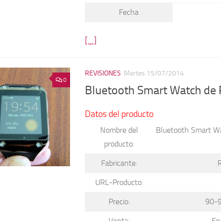
Fecha
[...]
REVISIONES
Martes 15/07/2014
0
Bluetooth Smart Watch de R
Datos del producto
Nombre del
Bluetooth Smart Wa
producto:
Fabricante:
R
URL-Producto:
Precio:
90-9
Venta:
En