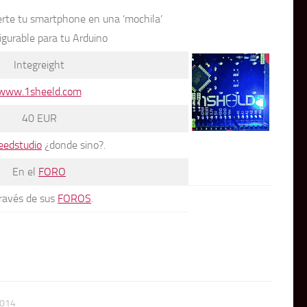
rte tu smartphone en una ‘mochila’
igurable para tu Arduino
Integreight
www.1sheeld.com
40 EUR
eedstudio
¿donde sino?.
En el
FORO
ravés de sus
FOROS
.
2014