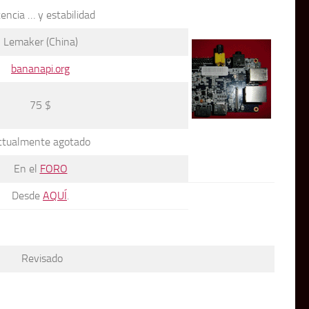
encia … y estabilidad
Lemaker (China)
bananapi.org
75 $
ctualmente agotado
En el
FORO
Desde
AQUÍ
.
Revisado