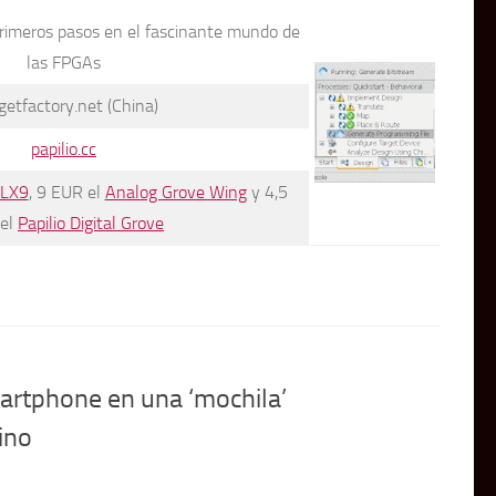
primeros pasos en el fascinante mundo de
las FPGAs
etfactory.net (China)
papilio.cc
 LX9
, 9 EUR el
Analog Grove Wing
y 4,5
el
Papilio Digital Grove
artphone en una ‘mochila’
ino