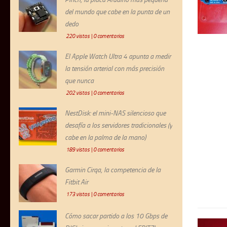
del mundo que cabe en la punta de un
dedo
220 vistas
|
0 comentarios
El Apple Watch Ultra 4 apunta a medir
la tensión arterial con más precisión
que nunca
202 vistas
|
0 comentarios
NestDisk: el mini-NAS silencioso que
desafía a los servidores tradicionales (y
cabe en la palma de la mano)
189 vistas
|
0 comentarios
Garmin Cirqa, la competencia de la
Fitbit Air
173 vistas
|
0 comentarios
Cómo sacar partido a los 10 Gbps de