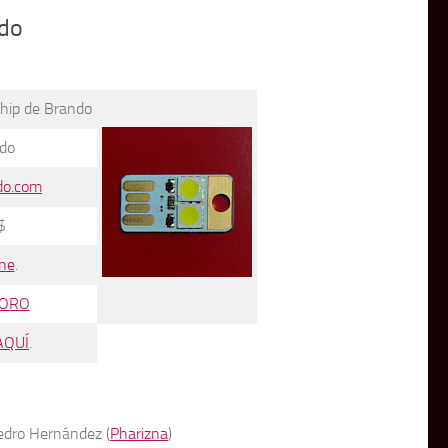
ndo
hip de Brando
do
do.com
$
ne
.
ORO
AQUÍ
.
edro Hernández (
Pharizna
)