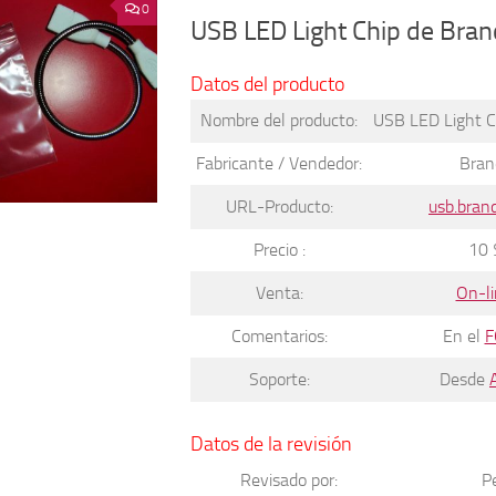
0
USB LED Light Chip de Bra
Datos del producto
Nombre del producto:
USB LED Light C
Fabricante / Vendedor:
Bran
URL-Producto:
usb.bran
Precio :
10 
Venta:
On-li
Comentarios:
En el
F
Soporte:
Desde
Datos de la revisión
Revisado por:
P