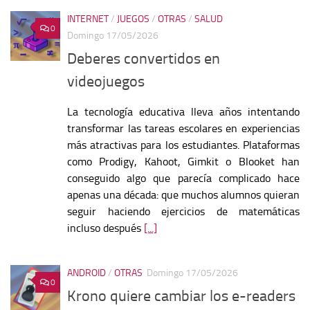
INTERNET
/
JUEGOS
/
OTRAS
/
SALUD
0
Domingo 17/05/2026
Deberes convertidos en
videojuegos
La tecnología educativa lleva años intentando
transformar las tareas escolares en experiencias
más atractivas para los estudiantes. Plataformas
como Prodigy, Kahoot, Gimkit o Blooket han
conseguido algo que parecía complicado hace
apenas una década: que muchos alumnos quieran
seguir haciendo ejercicios de matemáticas
incluso después
[...]
ANDROID
/
OTRAS
Domingo 17/05/2026
0
Krono quiere cambiar los e-readers