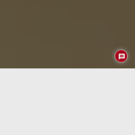
Los aviones de papel forman parte de la infancia de
millones de personas, pero pocas veces pasan de ser un
entretenimiento de unos segundos. Un creador conocido
como PENGUIN ha demostrado que este concepto puede
llevarse mucho más lejos al desarrollar un sistema capaz
de convertir un sencillo avión de papel en una aeronave
radiocontrolada gobernada desde un smartphone. El
proyecto combina impresión 3D, electrónica de bajo peso,