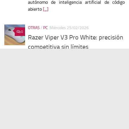
autónomo de inteligencia artificial de código
abierto
[...]
OTRAS
/
PC
Miércoles 25/02/2026
0
Razer Viper V3 Pro White: precisión
competitiva sin límites
El Razer Viper V3 Pro White Edition se consolida
como uno de los ratones gaming inalámbricos
más avanzados del mercado actual. Queda claro
que no se trata solo de una variante estética en
color blanco, sino de un periférico diseñado para
el alto rendimiento competitivo.
[...]
OTRAS
/
PC
Miércoles 25/02/2026
0
SSD con huella digital: llega el