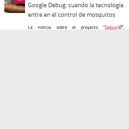
Google Debug: cuando la tecnología
entra en el control de mosquitos
La noticia sobre el proyecto “
Debug
”,
impulsado por Google, abre un debate que va
mucho más allá de la biología o la salud pública.
Se trata de una iniciativa que plantea liberar
millones de mosquitos modificados con el
objetivo de reducir poblaciones de
[...]
IA
/
ROBOTS
Viernes 05/06/2026
0
Proteus: el robot con IA que
Amazon quiere desplegar en
Europa
Amazon ha presentado una nueva generación de
su robot autónomo Proteus dentro de un