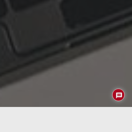
En
ZDNET
han tenido la suerte de revisar el
MINIBOOK
de Chuwi
por el que hemos apostado en la campaña en
Indiegogo.