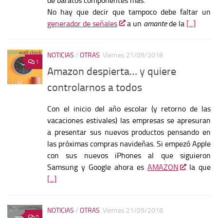
de baratos componentes más.
No hay que decir que tampoco debe faltar un
generador de señales
a un
amante
de la
[...]
NOTICIAS
/
OTRAS
Viernes 21/09/2018
1
Amazon despierta… y quiere
controlarnos a todos
Con el inicio del año escolar (y retorno de las
vacaciones estivales) las empresas se apresuran
a presentar sus nuevos productos pensando en
las próximas compras navideñas. Si empezó Apple
con sus nuevos iPhones al que siguieron
Samsung y Google ahora es
AMAZON
la que
[...]
NOTICIAS
/
OTRAS
Viernes 21/09/2018
0