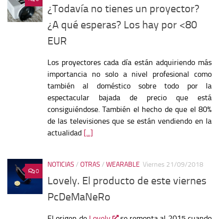
¿Todavía no tienes un proyector?
¿A qué esperas? Los hay por <80
EUR
Los proyectores cada día están adquiriendo más
importancia no solo a nivel profesional como
también al doméstico sobre todo por la
espectacular bajada de precio que está
consiguiéndose. También el hecho de que el 80%
de las televisiones que se están vendiendo en la
actualidad
[...]
NOTICIAS
/
OTRAS
/
WEARABLE
Viernes 21/09/2018
0
Lovely. El producto de este viernes
PcDeMaNeRo
El origen de
Lovely
se remonta al 2015 cuando