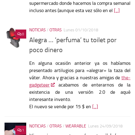
supermercado donde hacemos la compra semanal
incluso antes (aunque esta vez sólo en el
[...]
NOTICIAS
/
OTRAS
Lunes 01/10/2018
0
Alegra … ‘perfuma’ tu toilet por
poco dinero
En alguna ocasión anterior ya os habíamos
presentado artilugios para «alegrar» la taza del
váter. Ahora y gracias a nuestras amigas de
the-
gadgeteer
acabamos de enterarnos de la
existencia de una versión 2.0 de aqué
interesante invento.
El nuevo se vende por 15 $ en
[...]
NOTICIAS
/
OTRAS
/
WEARABLE
Lunes 24/09/2018
1