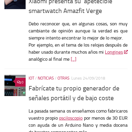
Xiaomi presenta su ‘apetecible’
smartwatch Amazfit Verge
Debo reconocer que, en algunas cosas, son muy
cambiante de opinión aunque la verdad es que
siempre intento encontrar lo mejor de lo mejor.
Por ejemplo, en el tema de los relojes después de
haber usado durante muchos años mi
Longines
analógico al final me
[...]
IOT
/
NOTICIAS
/
OTRAS
Lunes 24/09/2018
0
Fabrícate tu propio generador de
señales portátil y de bajo coste
La pasada semana os enseñamos como fabricaros
vuestro propio
osciloscopio
por menos de 30 EUR
con ayuda de un Arduino Nano y media docena