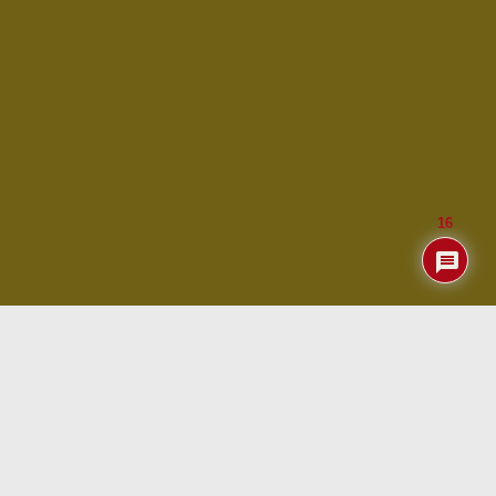
16
Índice
Utilidades en OpenWRT
Aparte de las típicas «utilidades» de OpenWRT qye ya