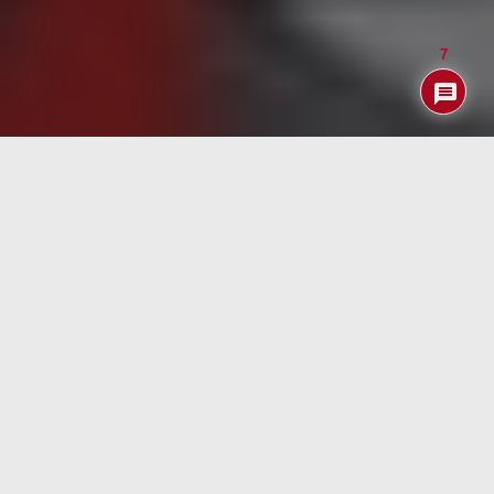
7
Índice
Y TODO ESTO ¿PARA QUÉ?
Más de uno se preguntará porqué teniendo HA
funcionando perfectamente en RPi3 hemos perdido un
par de días en pelearnos con un NAS que cuesta 20 veces
más que una RPi3 aunque eso sí es mucho más rápido y
dispone de 500 GB de almacenamiento aparte de poder
arrancar el HA unas cinco veces más rápido que en el
caso de la RPi3.