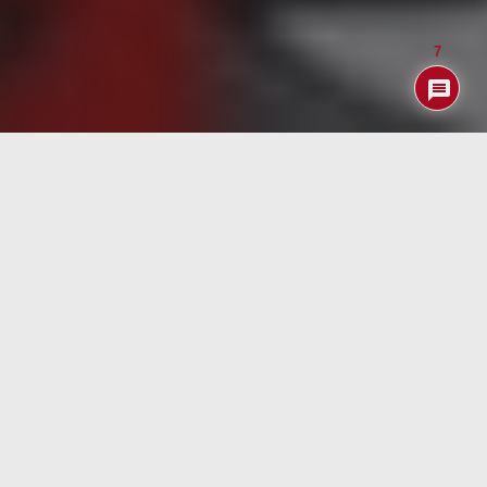
7
Índice
Sin más que mirar la lista de Últimos Reportajes que
hemos hecho en PcDeMaNo notaréis que si bienen años
anteriores primaban los NAS este año todo ha cambiado
y en lugar de sobre hardware (caro habitualmente) nos
hemos volcado en temas de software open source … y
coste cero.
En esta ocasión haciendo un guiño a nuestros queridos
NAS vamos a re-revisar uno de ellos el
TBS-453A
NASBOOK
que pasó por PcDeMaNo allá por el verano de