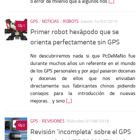
o
error de milenio
que a algunos nos
[...]
GPS
/
NOTICIAS
/
ROBOTS
Jueves 14/02/2019
1
Primer robot hexápodo que se
orienta perfectamente sin GPS
No descubriremos nada si que PcDeMaNo fue
durante muchos años un referente en el mundo
de los GPS personales y por aquí pasaron docenas
y docenas de ellos que nos enviaban
directamente sus fabricantes chinos pidiendo
consejos para la introducción de nuevas
mejoras… y sino
[...]
GPS
/
REVISIONES
Miércoles 01/08/2018
0
Revisión ‘incompleta’ sobre el GPS