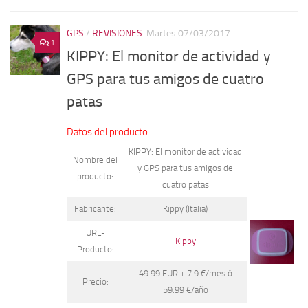
GPS
/
REVISIONES
Martes 07/03/2017
1
KIPPY: El monitor de actividad y
GPS para tus amigos de cuatro
patas
Datos del producto
KIPPY: El monitor de actividad
Nombre del
y GPS para tus amigos de
producto:
cuatro patas
Fabricante:
Kippy (Italia)
URL-
Kippy
Producto:
49.99 EUR + 7.9 €/mes ó
Precio:
59.99 €/año