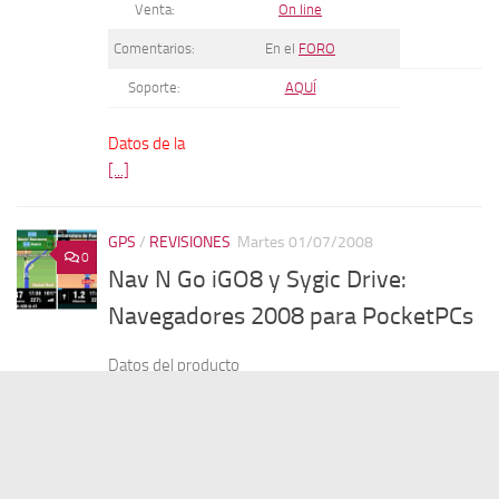
Venta:
On line
Comentarios:
En el
FORO
Soporte:
AQUÍ
Datos de la
[...]
GPS
/
REVISIONES
Martes 01/07/2008
0
Nav N Go iGO8 y Sygic Drive:
Navegadores 2008 para PocketPCs
Datos del producto
Nombre
Nav N Go iGO8 y Sygic Drive:
del
Navegadores 2008 para PocketPCs
producto:
Fabricante:
Sygic Drive 7.5
,
Nav N Go iGO 8