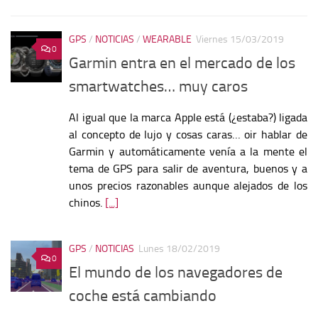
GPS
/
NOTICIAS
/
WEARABLE
Viernes 15/03/2019
0
Garmin entra en el mercado de los
smartwatches… muy caros
Al igual que la marca Apple está (¿estaba?) ligada
al concepto de lujo y cosas caras… oir hablar de
Garmin y automáticamente venía a la mente el
tema de GPS para salir de aventura, buenos y a
unos precios razonables aunque alejados de los
chinos.
[...]
GPS
/
NOTICIAS
Lunes 18/02/2019
0
El mundo de los navegadores de
coche está cambiando