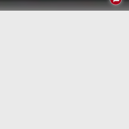
Todavía recuerdo lo que me metía con nuestro
amigo
Jaime Devesa por la «escasa» calidad de la cartografía
manchega que su empresa TeleAtlas suministraba a
TomTom. Al cabo del tiempo la empresa holandesa ha
desbancado por completo a los norteamericanos de
Navteq
que desde el año 2011 son una empresa de
Nokia… y así les va
Ahora que parecía que, por culpa de Google, estaba
acabado el mercado de los navegadores de coche…
TomTom acaba de anunciar el lanzamiento de su nuevo
TomTom GO Navigation
con mapas offline y
actualizaciones semanales y servicios en tiempo real, y
compatibilidad con Apple CarPlay para que pueda usarse
en la pantalla del salpicadero del coche.