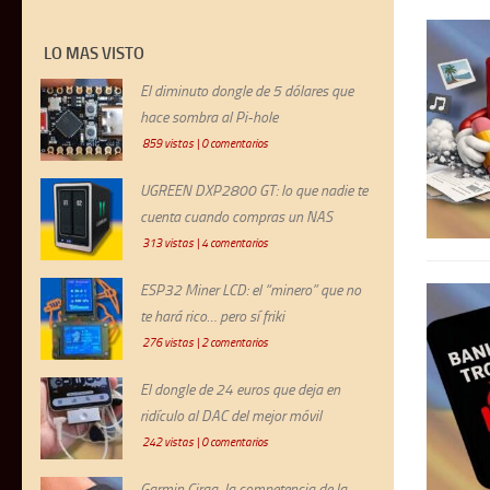
LO MAS VISTO
El diminuto dongle de 5 dólares que
hace sombra al Pi-hole
859 vistas
|
0 comentarios
UGREEN DXP2800 GT: lo que nadie te
cuenta cuando compras un NAS
313 vistas
|
4 comentarios
ESP32 Miner LCD: el “minero” que no
te hará rico… pero sí friki
276 vistas
|
2 comentarios
El dongle de 24 euros que deja en
ridículo al DAC del mejor móvil
242 vistas
|
0 comentarios
Garmin Cirqa, la competencia de la