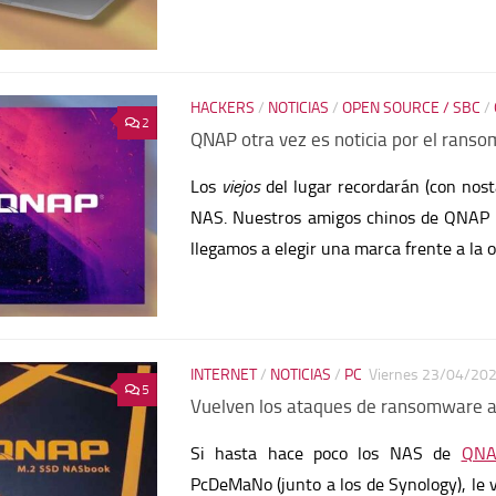
HACKERS
/
NOTICIAS
/
OPEN SOURCE / SBC
/
2
QNAP otra vez es noticia por el rans
Los
viejos
del lugar recordarán (con nos
NAS. Nuestros amigos chinos de QNAP
llegamos a elegir una marca frente a la o
INTERNET
/
NOTICIAS
/
PC
Viernes 23/04/20
5
Vuelven los ataques de ransomware 
Si hasta hace poco los NAS de
QNA
PcDeMaNo (junto a los de Synology), le 