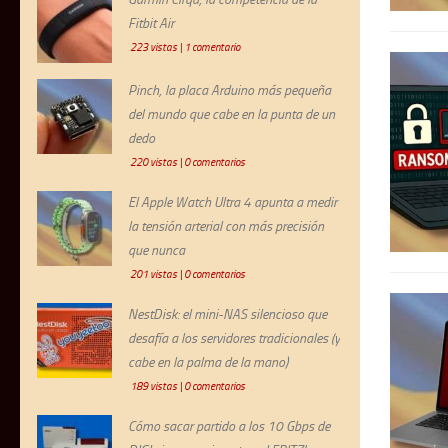
Fitbit Air
223 vistas
|
1 comentario
Pinch, la placa Arduino más pequeña
del mundo que cabe en la punta de un
dedo
220 vistas
|
0 comentarios
El Apple Watch Ultra 4 apunta a medir
la tensión arterial con más precisión
que nunca
201 vistas
|
0 comentarios
NestDisk: el mini-NAS silencioso que
desafía a los servidores tradicionales (y
cabe en la palma de la mano)
189 vistas
|
0 comentarios
Cómo sacar partido a los 10 Gbps de