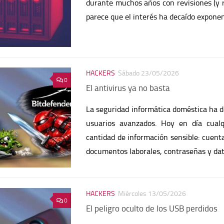
durante muchos años con revisiones (y r
parece que el interés ha decaído expone
HACKERS
Sábado 23/05/2026
0
El antivirus ya no basta
La seguridad informática doméstica ha 
usuarios avanzados. Hoy en día cual
cantidad de información sensible: cuenta
documentos laborales, contraseñas y da
HACKERS
Miércoles 13/05/2026
0
El peligro oculto de los USB perdidos