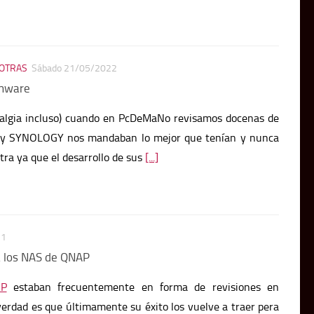
OTRAS
Sábado 21/05/2022
omware
talgia incluso) cuando en PcDeMaNo revisamos docenas de
 y SYNOLOGY nos mandaban lo mejor que tenían y nunca
tra ya que el desarrollo de sus
[...]
21
a los NAS de QNAP
P
estaban frecuentemente en forma de revisiones en
verdad es que últimamente su éxito los vuelve a traer pera