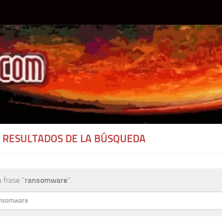
 RESULTADOS DE LA BÚSQUEDA
a frase "
ransomware
".
r: