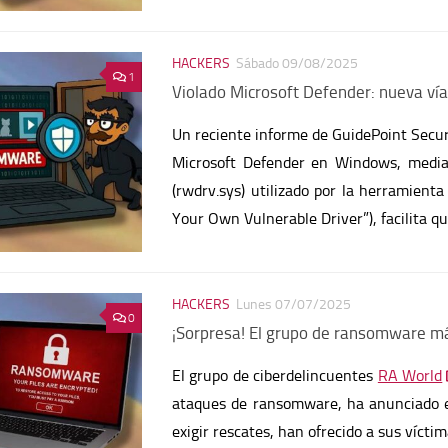
HACKERS
Sábado 09/08/2025
1
Violado Microsoft Defender: nueva ví
Un reciente informe de GuidePoint Secur
Microsoft Defender en Windows, median
(rwdrv.sys) utilizado por la herramient
Your Own Vulnerable Driver”), facilita q
HACKERS
Lunes 07/07/2025
0
¡Sorpresa! El grupo de ransomware más
El grupo de ciberdelincuentes
RA World
ataques de ransomware, ha anunciado el
exigir rescates, han ofrecido a sus vícti