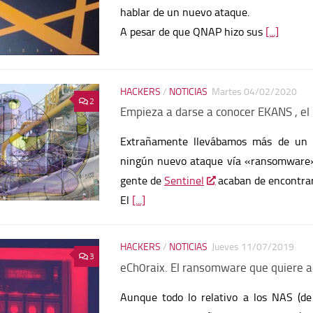
hablar de un nuevo ataque.
A pesar de que QNAP hizo sus
[...]
HACKERS
/
NOTICIAS
Martes 04/02/2020
2
Empieza a darse a conocer EKANS , el
Extrañamente llevábamos más de un m
ningún nuevo ataque vía «ransomware» a
gente de
Sentinel
acaban de encontrar 
El
[...]
HACKERS
/
NOTICIAS
Jueves 11/07/2019
3
eCh0raix. El ransomware que quiere 
Aunque todo lo relativo a los NAS 