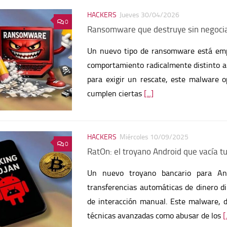
HACKERS
Jueves 30/04/2026
0
Ransomware que destruye sin negoci
Un nuevo tipo de ransomware está emp
comportamiento radicalmente distinto al 
para exigir un rescate, este malware o
cumplen ciertas
[...]
HACKERS
Miércoles 10/09/2025
0
RatOn: el troyano Android que vacía 
Un nuevo troyano bancario para An
transferencias automáticas de dinero di
de interacción manual. Este malware, des
técnicas avanzadas como abusar de los
[.