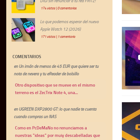
DIGI sin renunciar a tu red FRITZ!
174 vistas
|
0 comentarios
Lo que podemos esperar del nuevo
Apple Watch 12 (2026)
171 vistas
|
1 comentario
COMENTARIOS
en
Un imán de menos de 45 EUR que quiere ser tu
nota de nevera y tu eReader de bolsillo
Otro dispositivo que se mueve en el mismo
terreno es el ZecTrix Note 4, una...
en
UGREEN DXP2800 GT: lo que nadie te cuenta
cuando compras un NAS
Como en PcDeMaNo no renunciamos a
nuestras "ideas" por muiy descabelladas que