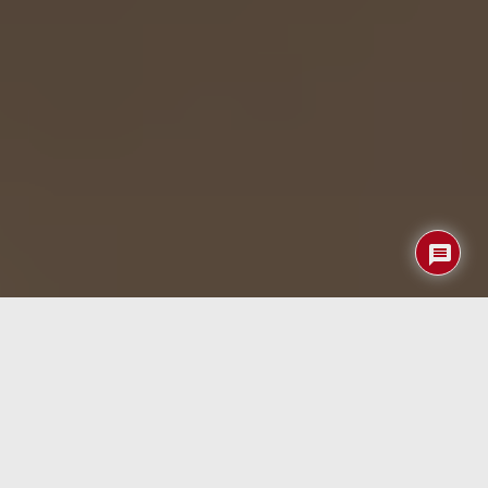
La seguridad informática doméstica ha dejado de ser un
asunto secundario reservado a empresas o usuarios
avanzados. Hoy en día cualquier hogar conectado a
Internet acumula una enorme cantidad de información
sensible: cuentas bancarias, historiales de compra,
fotografías personales, documentos laborales,