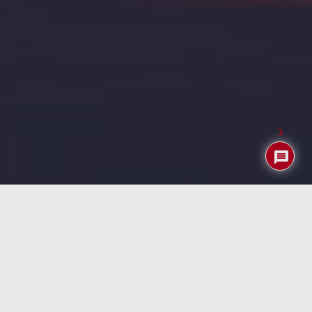
3
Aunque todo lo relativo a los NAS (de QNAP y SYNOLOGY)
fue lo más seguido en PcDeMaNo durante muchos años
con revisiones (y regalos) de una docena de los mejores,
en los últimos años parece que el interés ha decaído
exponencialmente … tanto el de nuestros usuarios como
el nuestro previo.