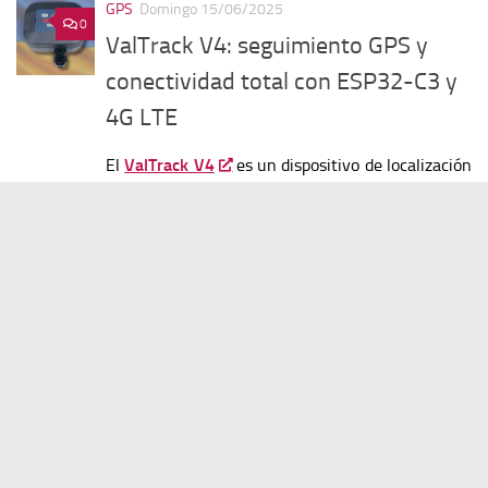
GPS
Domingo 15/06/2025
0
ValTrack V4: seguimiento GPS y
conectividad total con ESP32-C3 y
4G LTE
El
ValTrack V4
es un dispositivo de localización
GPS con conectividad
4G LTE
, diseñado no solo
para aplicaciones comerciales de seguimiento de
vehículos, sino también para usos industriales y
de integración en soluciones IoT personalizadas.
A diferencia de otros trackers cerrados y
limitados en
[...]
GPS
Sábado 07/06/2025
0
¿Y si el GPS fallase? Tecnologías
emergentes que garantizan un