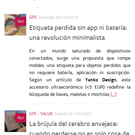
GPS
Domingo 26/10/2025
0
Etiqueta perdida sin app ni batería:
una revolución minimalista
En un mundo saturado de dispositivos
conectados, surge una propuesta que rompe
moldes: una etiqueta para objetos perdidos que
no requiere batería, aplicación ni suscripción.
Según un artículo de
Yanko Design
, este
accesorio ultraeconómico (<5 EUR) redefine la
búsqueda de llaves, maletas o mochilas
[...]
GPS
/
SALUD
Sábado 04/10/2025
0
La brújula del cerebro envejece:
cuando perderse no es solo cosa de