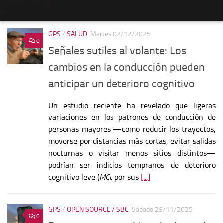
GPS
/
SALUD
Martes 02/12/2025
0
Señales sutiles al volante: Los
cambios en la conducción pueden
anticipar un deterioro cognitivo
Un estudio reciente ha revelado que ligeras
variaciones en los patrones de conducción de
personas mayores —como reducir los trayectos,
moverse por distancias más cortas, evitar salidas
nocturnas o visitar menos sitios distintos—
podrían ser indicios tempranos de deterioro
cognitivo leve (
MCI,
por sus
[...]
GPS
/
OPEN SOURCE / SBC
Sábado 29/11/2025
0