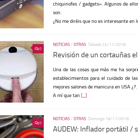
chiquinofes / gadgets». Algunos de ellos
son.
¿No me diréis que no es interesante en 
NOTICIAS
/
OTRAS
Sábado 24/11/2018
0
Revisión de un cortauñas el
Una de las cosas que más me ha sorpre
establecimientos para el cuidado de la
mejores salones de manicura en USA ¿?.
A mí que tan
[...]
NOTICIAS
/
OTRAS
Domingo 18/11/2018
0
AUDEW: Inflador portátil / 