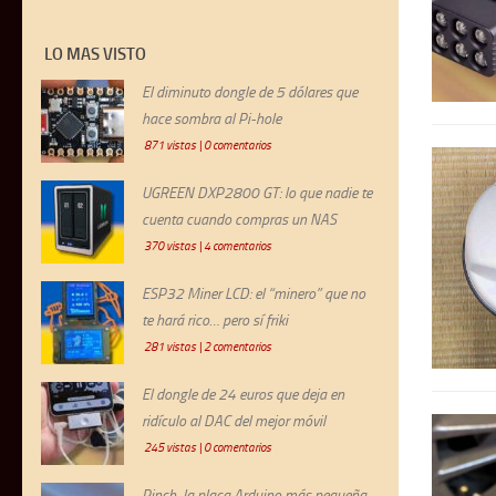
LO MAS VISTO
El diminuto dongle de 5 dólares que
hace sombra al Pi-hole
871 vistas
|
0 comentarios
UGREEN DXP2800 GT: lo que nadie te
cuenta cuando compras un NAS
370 vistas
|
4 comentarios
ESP32 Miner LCD: el “minero” que no
te hará rico… pero sí friki
281 vistas
|
2 comentarios
El dongle de 24 euros que deja en
ridículo al DAC del mejor móvil
245 vistas
|
0 comentarios
Pinch, la placa Arduino más pequeña