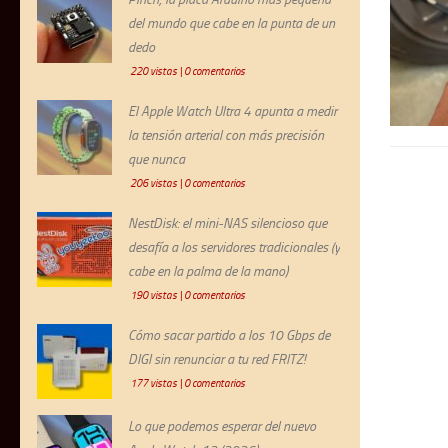
del mundo que cabe en la punta de un
dedo
220 vistas
|
0 comentarios
El Apple Watch Ultra 4 apunta a medir
la tensión arterial con más precisión
que nunca
206 vistas
|
0 comentarios
NestDisk: el mini-NAS silencioso que
desafía a los servidores tradicionales (y
cabe en la palma de la mano)
190 vistas
|
0 comentarios
Cómo sacar partido a los 10 Gbps de
DIGI sin renunciar a tu red FRITZ!
177 vistas
|
0 comentarios
Lo que podemos esperar del nuevo