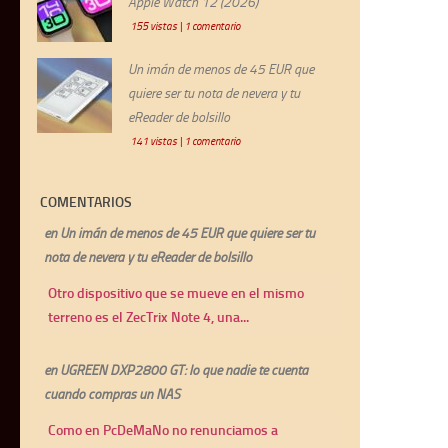
Apple Watch 12 (2026)
155 vistas
|
1 comentario
Un imán de menos de 45 EUR que
quiere ser tu nota de nevera y tu
eReader de bolsillo
141 vistas
|
1 comentario
COMENTARIOS
en
Un imán de menos de 45 EUR que quiere ser tu
nota de nevera y tu eReader de bolsillo
Otro dispositivo que se mueve en el mismo
terreno es el ZecTrix Note 4, una...
en
UGREEN DXP2800 GT: lo que nadie te cuenta
cuando compras un NAS
Como en PcDeMaNo no renunciamos a