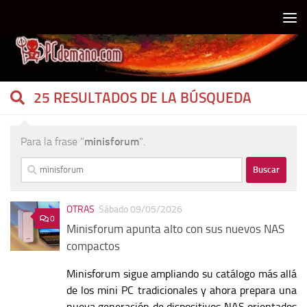
Debajo del contenido
25 RESULTADOS DE LA BÚSQUEDA
Para la frase "
minisforum
".
Buscar:
OTRAS
Sábado 09/05/2026
0
Minisforum apunta alto con sus nuevos NAS
compactos
Minisforum sigue ampliando su catálogo más allá
de los mini PC tradicionales y ahora prepara una
nueva generación de dispositivos NAS orientados