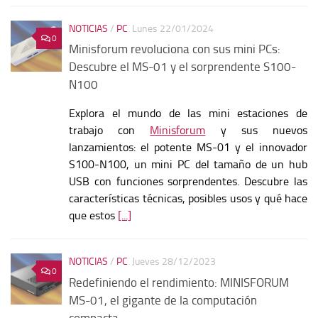
NOTICIAS
/
PC
Lunes 22/01/2024
0
Minisforum revoluciona con sus mini PCs:
Descubre el MS-01 y el sorprendente S100-
N100
Explora el mundo de las mini estaciones de
trabajo con
Minisforum
y sus nuevos
lanzamientos: el potente MS-01 y el innovador
S100-N100, un mini PC del tamaño de un hub
USB con funciones sorprendentes. Descubre las
características técnicas, posibles usos y qué hace
que estos
[...]
NOTICIAS
/
PC
Jueves 28/12/2023
0
Redefiniendo el rendimiento: MINISFORUM
MS-01, el gigante de la computación
compacta