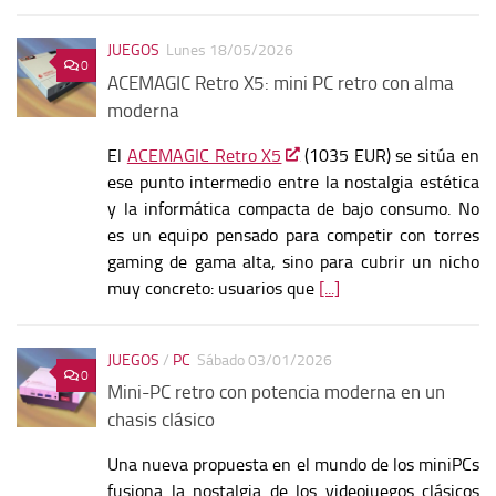
JUEGOS
Lunes 18/05/2026
0
ACEMAGIC Retro X5: mini PC retro con alma
moderna
El
ACEMAGIC Retro X5
(1035 EUR) se sitúa en
ese punto intermedio entre la nostalgia estética
y la informática compacta de bajo consumo. No
es un equipo pensado para competir con torres
gaming de gama alta, sino para cubrir un nicho
muy concreto: usuarios que
[...]
JUEGOS
/
PC
Sábado 03/01/2026
0
Mini-PC retro con potencia moderna en un
chasis clásico
Una nueva propuesta en el mundo de los miniPCs
fusiona la nostalgia de los videojuegos clásicos