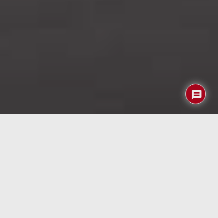
El pasado viernes comentábamos los últimos desarrollos
para sustituir los muy contaminantes motores de fuel-oil
de los barcos por alternativas más limpias y como quiera
que la electricidad no suele dar una autonomía suficiente
se volvía a hablar del uso de
velas.
de un tamaño
inmenso, eso sí.
En el mundo de la aviación ocurre algo similar y si lo