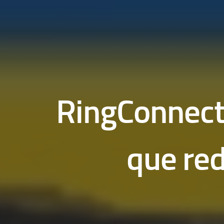
RingConnect A
que red