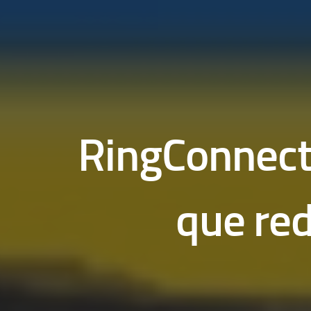
RingConnect A
que red