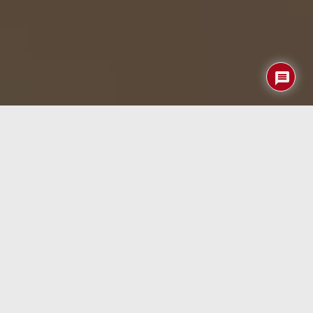
El entrenamiento de tenis se ha beneficiado durante
décadas de las máquinas lanzapelotas, pero hasta ahora
estas han sido, en su mayoría, voluminosas, difíciles de
configurar y con funciones limitadas. El nuevo robot
Acemate pretende cambiar esta dinámica ofreciendo un
asistente compacto e inteligente para practicar de forma
autónoma y con un enfoque más realista. Equipado con
cámaras 4K, motores silenciosos, ruedas
omnidireccionales y conectividad móvil, este dispositivo
apunta a transformar la forma en la que jugadores
amateurs y semiprofesionales entrenan sus golpes y