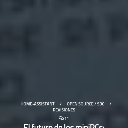
HOME-ASSISTANT
/
OPEN SOURCE / SBC
/
REVISIONES
11
El futuro de los miniPCs: