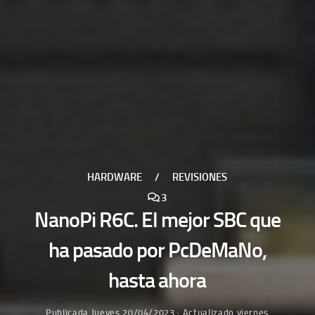
HARDWARE
/
REVISIONES
3
NanoPi R6C. El mejor SBC que
ha pasado por PcDeMaNo,
hasta ahora
Publicada
Jueves 20/04/2023
· Actualizado
viernes