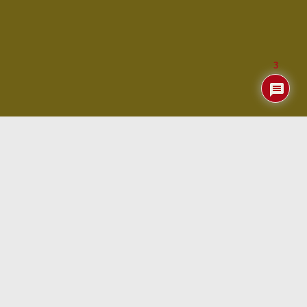
3
Índice
Envío
Una cosa que no acabamos de entender es la «mala
suerte» que tenemos con los productos de FriendlyElec
cuando pasan por Aduanas. Además de retrasarse, en
este caso dos semanas dando vueltas por la Aduana de
Barajas finalmente Correos «solo» nos cobró 8 EUROs en