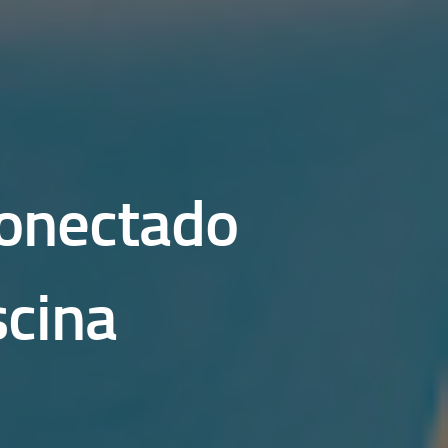
conectado
scina