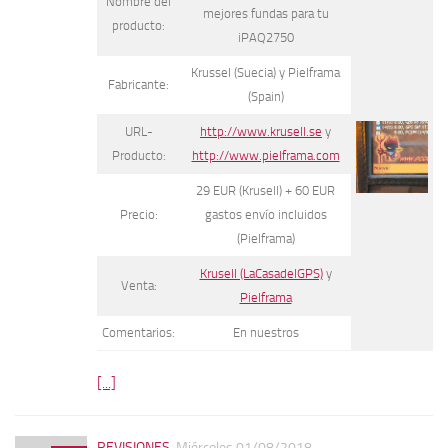
Nombre del
mejores fundas para tu
producto:
iPAQ2750
Krussel (Suecia) y Pielframa
Fabricante:
(Spain)
URL-
http://www.krusell.se
y
Producto:
http://www.pielframa.com
29 EUR (Krusell) + 60 EUR
Precio:
gastos envío incluidos
(Pielframa)
Krusell (LaCasadelGPS)
y
Venta:
Pielframa
Comentarios:
En nuestros
[...]
REVISIONES
Miércoles 01/08/2018