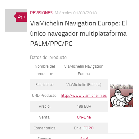
REVISIONES
Miércoles 01/08/2018
0
ViaMichelin Navigation Europe: El
único navegador multiplataforma
PALM/PPC/PC
Datos del producto
Nombre del
ViaMichelin Navigation
producto:
Europa
Fabricante:
ViaMichelin (Francia)
URL-Producto:
http://www.viamichelin.es
Precio:
199 EUR
Venta:
On-Line
Comentarios:
En el
FORO
Soporte:
Aquí