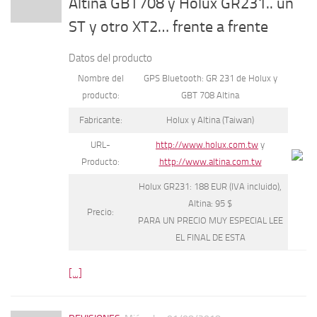
Altina GBT708 y Holux GR231.. un
ST y otro XT2… frente a frente
Datos del producto
Nombre del
GPS Bluetooth: GR 231 de Holux y
producto:
GBT 708 Altina
Fabricante:
Holux y Altina (Taiwan)
URL-
http://www.holux.com.tw
y
Producto:
http://www.altina.com.tw
Holux GR231: 188 EUR (IVA incluido),
Altina: 95 $
Precio:
PARA UN PRECIO MUY ESPECIAL LEE
EL FINAL DE ESTA
[...]