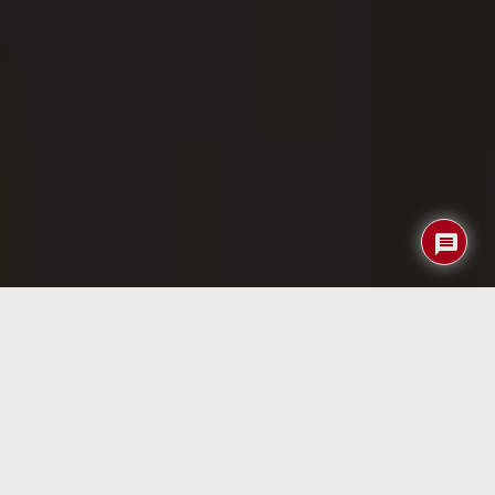
Un
ciudadano griego
ha sido condenado a cinco años de
prisión y a pagar una multa de 10.000 euros por haber
administrado un
sitio privado de torrents
. La denuncia fue
presentada por la
Alianza para la Creatividad y el
Entretenimiento
(ACE), una organización respaldada por
grandes empresas del entretenimiento como Netflix,
Warner Bros y Disney. A pesar de que el sitio cerró en