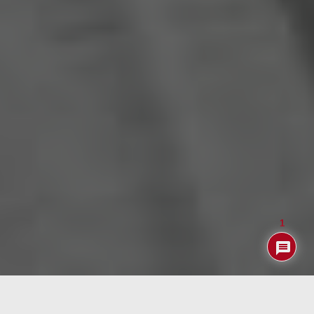
1
Un
reciente estudio
del MIT Media Lab revela que el
uso continuado de ChatGPT para escribir ensayos