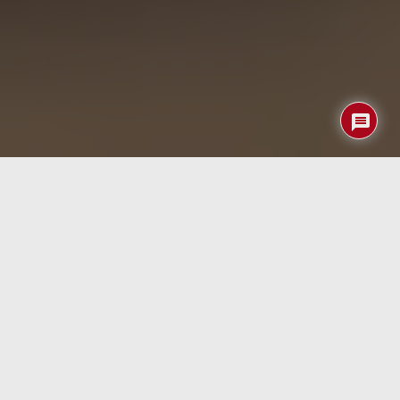
La evolución de la inteligencia artificial en el borde (edge
AI) ha dado lugar a un nuevo tipo de plataformas capaces
de ofrecer rendimiento de inferencia en tiempo real sin
necesidad de recurrir a servidores remotos o a la nube.
En este contexto,
SolidSense AIoT
irrumpe como una
plataforma de desarrollo altamente robusta y versátil,
diseñada específicamente para tareas de
visión artificial
en entornos industriales. Equipado con módulos SoM
como el
Renesas RZ/V2M
o el
Hailo-15
, este dispositivo
se beneficia de procesadores diseñados para acelerar