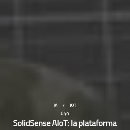
IA
/
IOT
0
SolidSense AIoT: la plataforma