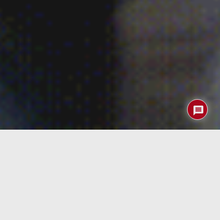
Meta
nos trae las últimas maravillas del campo de la
inteligencia artificial generativa. Desde imágenes hasta
¡videos y edición de imágenes con precisión asombrosa!
Emu Video
es una revolucionaria herramienta de Meta
que transforma texto en videos de alta calidad.
¿Imaginas poder generar videos respondiendo a texto,