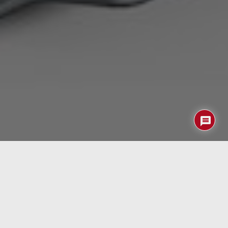
Compulab
es una «vieja» empresa que se fundó en los
años 90 como consultora de ingeniería pero luego se
especializó en el suministro de PCs … industriales,
preferentemente. Incluso hace un par de años lanzó al
mercado su
IOT-GATE-RPi
ordenador industrial de bajo
coste (100 EUR) basado en la RPi3 para aplicaciones IoT.