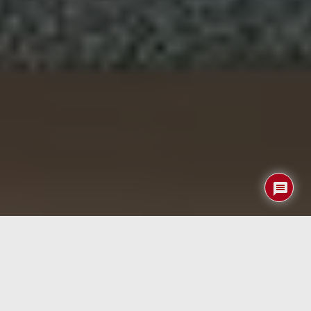
La producción de cemento es una de las principales
fuentes de emisiones de dióxido de carbono (CO₂) a nivel
mundial, representando hasta el 8% de las emisiones
antropogénicas. Esta cifra es casi tres veces superior a
las emisiones generadas por el tráfico aéreo global. La