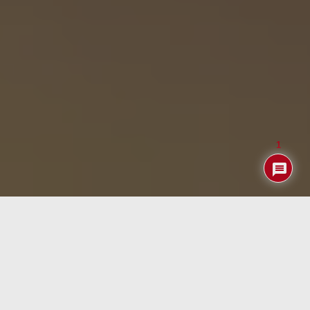
1
Nuestros amigos de Radxa acaban de lanzar los nuevos
ordenadores de placa única (SBC) ROCK 5C y ROCK 5C
Lite, basados en los potentes procesadores Rockchip
RK3588S2 y RK3582 respectivamente. Estas placas
ofrecen una impresionante combinación de rendimiento,
conectividad y capacidad de expansión, posicionándose