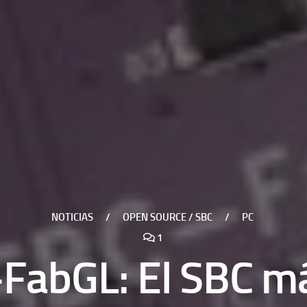
NOTICIAS
/
OPEN SOURCE / SBC
/
PC
1
abGL: El SBC má