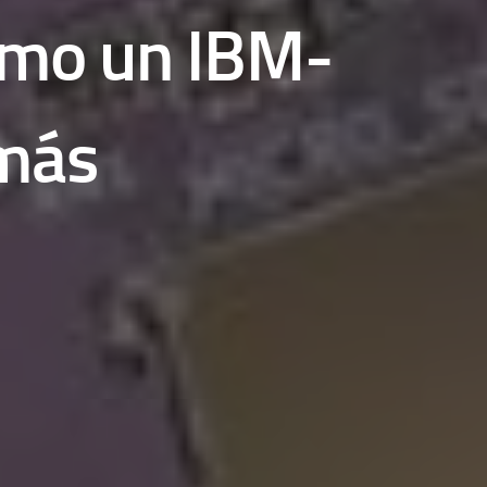
omo un IBM-
 más