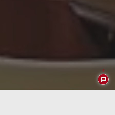
4
La verdad es que
Chat GPT
el último desarrollo de OpenAI
lanzado a finales del pasado año está dando mucho que
hablar. Parece que Google teme ver declinar su servicio