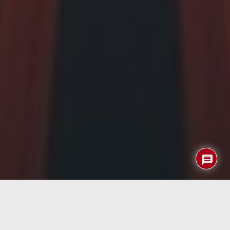
Las
baterías de estado sólido
son aquellas en las que
se emplean electrodos y electrolitos sólidos en lugar de
los geles poliméricos de las actuales baterías de Ión-litio