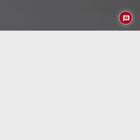
Me temo que más temprano que tarde termine
decidiéndome a cambiar mi flamante
Kia Optima
(gasoil,
automático y con menos de 9 años de vida siempre en
garaje cerrado) por uno nuevo híbrido … y no eléctrico a
los que me parece le faltan cada vez menos años para su
compra.
La verdad es que lo del híbrido más que por «conciencia»
ecológica es por tener la posibilidad de entrar en Madrid
con el mismo una vez salgamos de la pandemia ya que
desde el pasado año poco hemos sacado el coche. Si no
fuera por los «rumores» de que a partir del verano los
coches
mild-hybrid
«híbridos-no enchufables» podrían