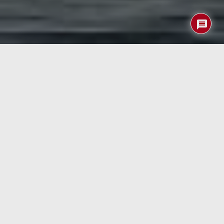
Cuando ayer mismo felicitábamos por su cumpleaños a
«Manolillo» nuestro amigo (y ex-compañero de trabajo en
la petrolera) nos comentaba que estaba esperando que
en PcDeMaNo cualquier día de estos díésemos en
primicia la noticia sobre la consecución de la
Fusión
Fría
.
Hasta que llegue el momento, iremos apaciguando su
innata curiosidad científica con otro tema que sin duda le
apasiona… el HIDROGENO como combustible del futuro!.
El hidrógeno es una fuente de energía alternativa. Por lo
tanto, el desarrollo de las tecnologías del hidrógeno
puede convertirse en una solución al desafío energético