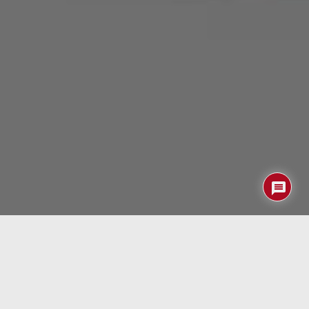
Afortunadamente pensamos que nuestro PC Shuttle que
en su día montamos para juegos (y que como mucho
usamos con nuestro simulador de vuelo preferido)
también nos valdrá para el próximo
FS2020
.