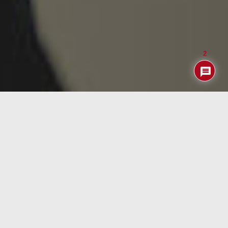
2
Cuando todos pensábamos que IKEA iba a revolucionar el
mundo de la «domótica» parece que se lo está pensando
y no han seguido anunciando nuevos productos lo que no
significa que hayan dejado de trabajar en ellos.
Por ejemplo, la gente de
theverge
han tenido ocasión
de ver en la sede central en Suecia sus nuevos «botones
inteligentes» que venderán a partir del mes de febrero a
unos 5-6 EUR /unidad y que permitirán, sin necesidad de
disponer de un smartphone, a realizar pequeñas a la vez