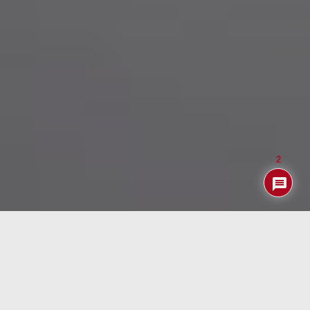
2
Nadie podrá negar que Microsof no tira la toalla y sigue
intentando por todos los medios encontrar su hueco en el
mundo de la telefonía. Tras el rotundo fracaso de su
sistema operativo
Windows Mobile
y la posterior
compra (y luego venta) de
Nokia
ahora ha sorprendido a