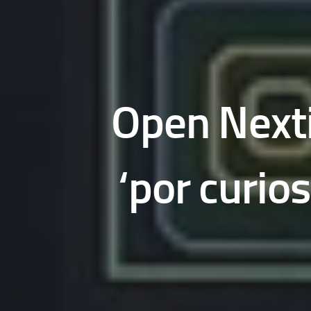
Open Nexti
‘por curio