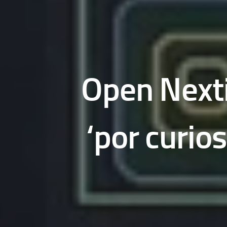
Open Nexti
‘por curio