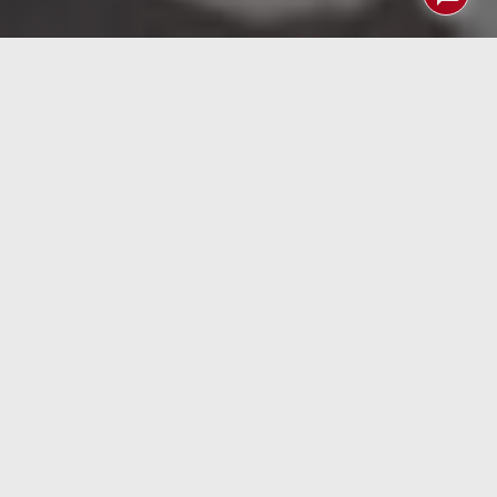
Índice
Mucho ha llovido (aunque sin duda debería llover más)
desde que revisamos hace casi quince años el
Smart
Mouse
de Brando, empresa que curiosamente ahora
vende un
ratón gigante
que pesa casi 200 gramos y no
cabe en la palma de tu mano!
La verdad es que durante todo este tiempo han pasado
por nuestras manos docenas de ratones de todos los
tamaños y todas las marcas aunque el que veníamos
utilizando hasta la fecha era el
Blade Hawks GM-X5
,
ratón de juegos que ni recuerdo haber comprado ni
encuentro revisión alguna que le hayamos hecho en
PcDeMaNo. ¿Alzeimer o culpa de haber hecho más de