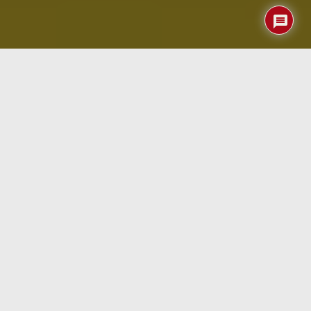
Índice
Primera conexión del coordinador
CZC
La verdad es que la idea que tenemos para este
coordinador es dejarlo en la zona más céntrica de la casa
en cuanto a sensores ZigBee que tenemos instalados y
que son en su mayoría sensores de apertura de puertas /
ventanas, detectores de presencia, etc. De ahí que
pensamos que la ubicación óptima para este coordinador
no va a coincidir con la posición de la RPi o del
Slim 4XL de
PalmShell
donde tenemos instalado HomeAssistant en la